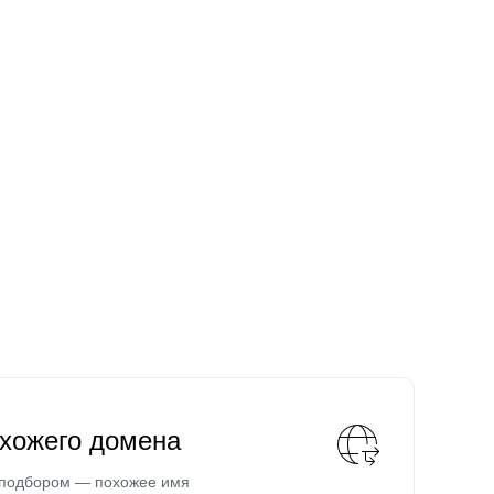
охожего домена
 подбором — похожее имя